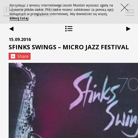
PL
Korzystając z serwisu internetowego Leszek Możdżer wyrażasz zgodę na
używanie plików cookie. Pliki cookie możesz zablokować za pomocą opcji
dostępnych w przeglądarce internetowej. Aby dowiedzieć się więcej,
kliknij tutaj
NEWS
15.09.2016
SFINKS SWINGS – MICRO JAZZ FESTIVAL
TOUR
UPCOMING
ABOUT
PAST
BIOGRAPHY
DISCOGRAPHY
SHOP
PROJECTS
SOLO
MEDIA
PRESS
COLLABORATIONS
PHOTOS
CONTACT
ESSAYS
SOUNDTRACKS
VIDEOS
SHOP
SHOP
SHOP
SHOP